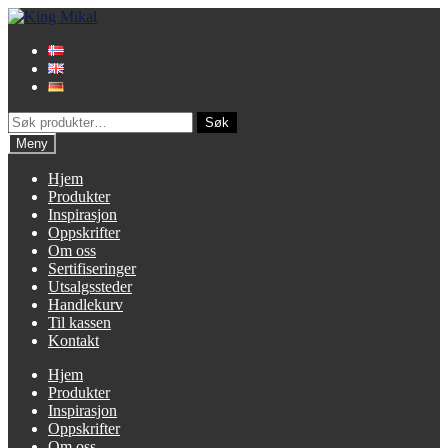
Hopp
Hopp
til
til
navigasjon
innhold
Søk
Søk
etter:
Meny
Hjem
Produkter
Inspirasjon
Oppskrifter
Om oss
Sertifiseringer
Utsalgssteder
Handlekurv
Til kassen
Kontakt
Hjem
Produkter
Inspirasjon
Oppskrifter
Om oss