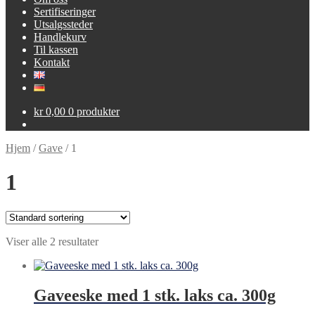
Sertifiseringer
Utsalgssteder
Handlekurv
Til kassen
Kontakt
kr
0,00
0 produkter
Hjem
/
Gave
/
1
1
Viser alle 2 resultater
Gaveeske med 1 stk. laks ca. 300g