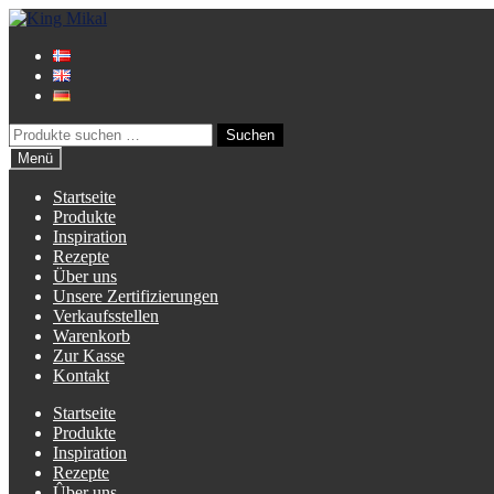
Zur
Zum
Navigation
Inhalt
springen
springen
Suche
Suchen
nach:
Menü
Startseite
Produkte
Inspiration
Rezepte
Über uns
Unsere Zertifizierungen
Verkaufsstellen
Warenkorb
Zur Kasse
Kontakt
Startseite
Produkte
Inspiration
Rezepte
Ûber uns