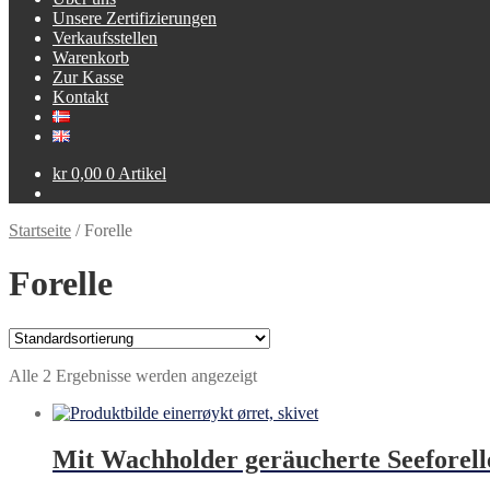
Unsere Zertifizierungen
Verkaufsstellen
Warenkorb
Zur Kasse
Kontakt
kr
0,00
0 Artikel
Startseite
/
Forelle
Forelle
Alle 2 Ergebnisse werden angezeigt
Mit Wachholder geräucherte Seeforell